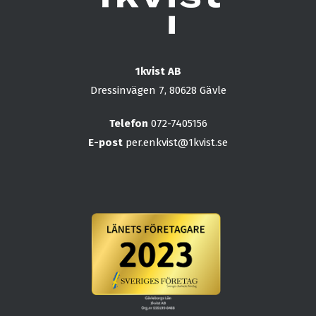
1kvist AB
Dressinvägen 7, 80628 Gävle
Telefon
072-7405156
E-post
per.enkvist@1kvist.se